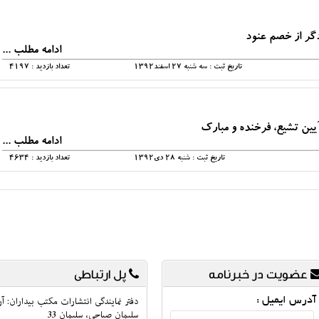
گر از خصم عنود
ادامه مطلب ...
تاریخ ثبت : سه شنبه 27 اسفند1392
تعداد بازدید : 4197
آیین تشیع، فرخنده و مبارك
ادامه مطلب ...
تاریخ ثبت : شنبه 28 دي1392
تعداد بازدید : 4634
عضویت در خبرنامه
پل ارتباطی
آدرس ایمیل :
دفتر نمایندگی انتشارات مکتب بیداران: آر
سلیمان صباحی، سلیمان 33